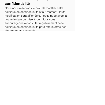
confidentialité
Nous nous réservons le droit de modifier cette
politique de confidentialité à tout moment. Toute
modification sera affichée sur cette page avec la
nouvelle date de mise à jour. Nous vous
encourageons à consulter régulièrement cette
politique de confidentialité pour être informé des
changements éventuels.
Nous contacter
Si vous avez des questions ou des préoccupations
concernant cette politique de confidentialité ou la
manière dont nous traitons vos informations
personnelles, veuillez nous contacter à l'adresse
e-mail suivante :
contact@cbluxmenuiserie.be
.
Informations de contact