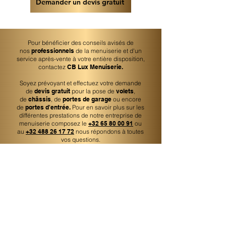
Demander un devis gratuit
Pour bénéficier des conseils avisés de
nos
professionnels
de la menuiserie et d'un
service après-vente à votre entière disposition,
contactez
CB Lux Menuiserie.
Soyez prévoyant et effectuez votre demande
de
devis gratuit
pour la pose de
volets
,
de
châssis
, de
portes de garage
ou encore
de
portes d'entrée.
Pour en savoir plus sur les
différentes prestations de notre entreprise de
menuiserie composez le
+32 65 80 00 91
ou
au
+32 488 26 17 72
nous répondons à toutes
vos questions.